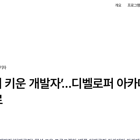
개요
프로그
 기자
이 키운 개발자’…디벨로퍼 아카
료