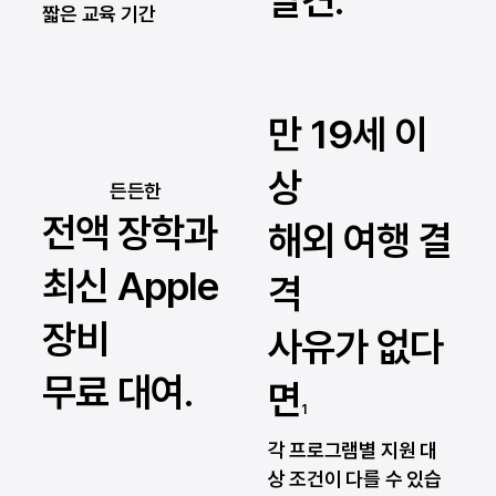
발견.
짧은 교육 기간
만 19세 이
상
​든든한
전액 장학과
해외 여행 결
최신 Apple
격
장비
사유가 없다
무료 대여.
면
1
각 프로그램별 지원 대
상 조건이 다를 수 있습