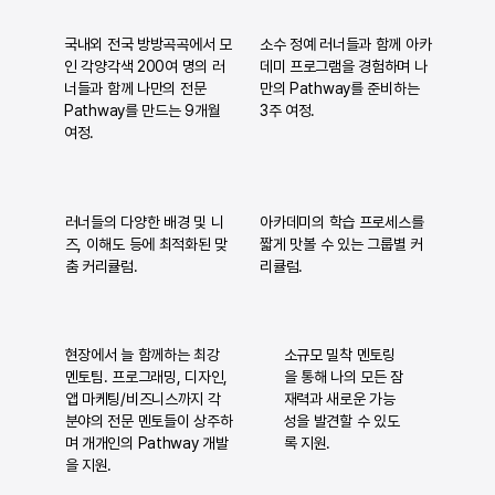
국내외 전국 방방곡곡에서 모
소수 정예 러너들과 함께 아카
인 각양각색 200여 명의 러
데미 프로그램을 경험하며 나
너들과 함께 나만의 전문
만의 Pathway를 준비하는
Pathway를 만드는 9개월
3주 여정.
여정.
러너들의 다양한 배경 및 니
아카데미의 학습 프로세스를
즈, 이해도 등에 최적화된 맞
짧게 맛볼 수 있는 그룹별 커
춤 커리큘럼.
리큘럼.
현장에서 늘 함께하는 최강
소규모 밀착 멘토링
멘토팀. 프로그래밍, 디자인,
을 통해 나의 모든 잠
앱 마케팅/비즈니스까지 각
재력과 새로운 가능
분야의 전문 멘토들이 상주하
성을 발견할 수 있도
며 개개인의 Pathway 개발
록 지원.
을 지원.