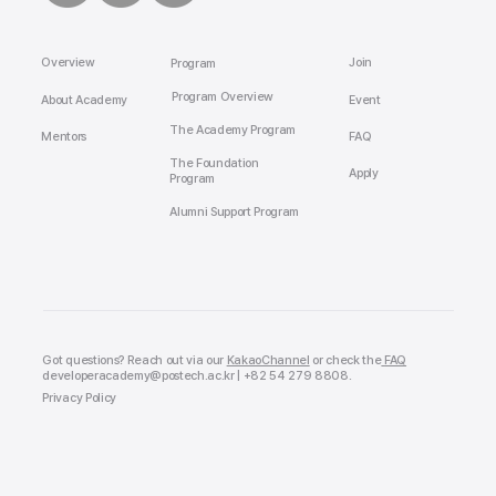
Overview
Join
Program
Program Overview
About Academy
Event
The Academy Program
Mentors
FAQ
The Foundation
Apply
Program
Alumni Support Program
Got questions? Reach out via our
KakaoChannel
or check the
FAQ
developeracademy@postech.ac.kr | +82 54 279 8808
.
Privacy Policy