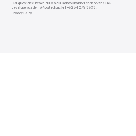
Got questions? Reach out via our
KakaoChannel
or check the
FAQ
developeracademy@postech.ac.kr | +82 54 279 8808
.
Privacy Policy