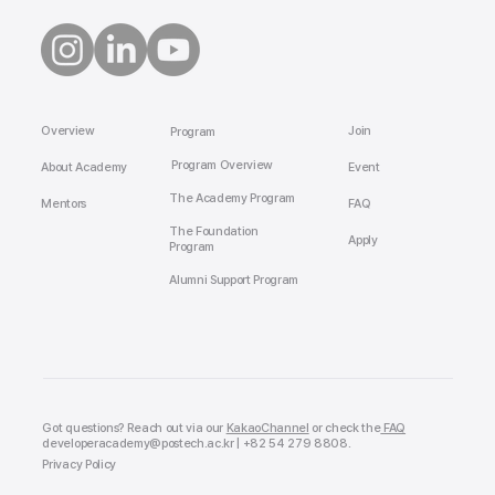
Overview
Join
Program
Program Overview
About Academy
Event
The Academy Program
Mentors
FAQ
The Foundation
Apply
Program
Alumni Support Program
Got questions? Reach out via our
KakaoChannel
or check the
FAQ
developeracademy@postech.ac.kr | +82 54 279 8808
.
Privacy Policy