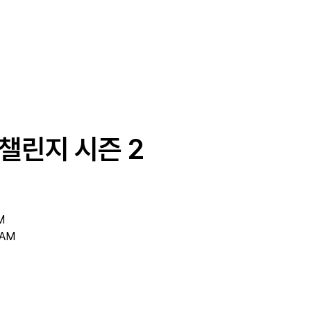
챌린지 시즌 2
M
 AM